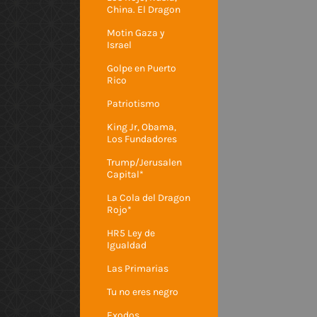
China. El Dragon
Motin Gaza y
Israel
Golpe en Puerto
Rico
Patriotismo
King Jr, Obama,
Los Fundadores
Trump/Jerusalen
Capital*
La Cola del Dragon
Rojo*
HR5 Ley de
Igualdad
Las Primarias
Tu no eres negro
Exodos