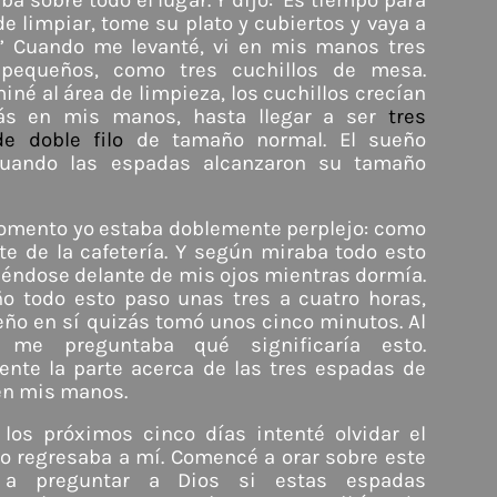
ba sobre todo el lugar. Y dijo: ‘Es tiempo para
e limpiar, tome su plato y cubiertos y vaya a
s.’ Cuando me levanté, vi en mis manos tres
 pequeños, como tres cuchillos de mesa.
né al área de limpieza, los cuchillos crecían
s en mis manos, hasta llegar a ser
tres
e doble filo
de tamaño normal. El sueño
cuando las espadas alcanzaron su tamaño
omento yo estaba doblemente perplejo: como
te de la cafetería. Y según miraba todo esto
éndose delante de mis ojos mientras dormía.
ño todo esto paso unas tres a cuatro horas,
eño en sí quizás tomó unos cinco minutos. Al
r me preguntaba qué significaría esto.
ente la parte acerca de las tres espadas de
 en mis manos.
 los próximos cinco días intenté olvidar el
o regresaba a mí. Comencé a orar sobre este
a preguntar a Dios si estas espadas