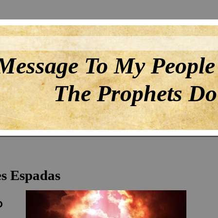
Message To My People
The Prophets Do 
es Espadas
o