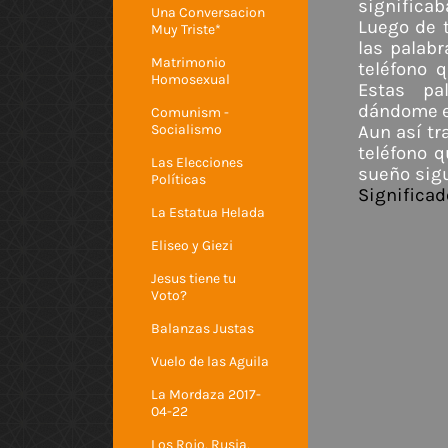
significa
Una Conversacion
Luego de t
Muy Triste*
las palab
Matrimonio
teléfono 
Homosexual
Estas pa
dándome e
Comunism -
Socialismo
Aun así tr
teléfono q
Las Elecciones
sueño sigu
Políticas
Significad
La Estatua Helada
Eliseo y Giezi
Jesus tiene tu
Voto?
Balanzas Justas
Vuelo de las Aguila
La Mordaza 2017-
04-22
Los Rojo, Rusia,