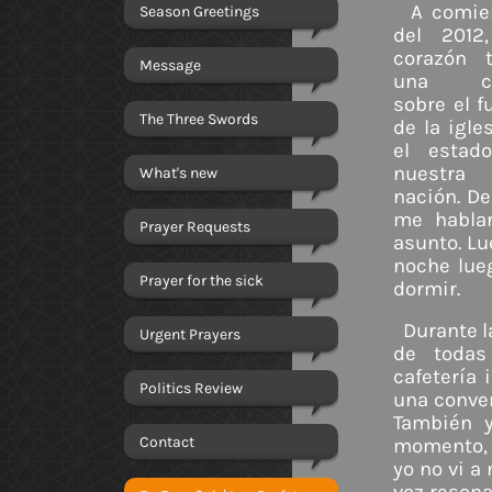
A comie
Season Greetings
del 2012
corazón t
Message
una ca
sobre el f
The Three Swords
de la igles
el estad
nuestra
What's new
nación. De
me hablar
Prayer Requests
asunto. Lu
noche lue
Prayer for the sick
dormir.
Durante l
Urgent Prayers
de todas
cafetería
Politics Review
una conven
También y
Contact
momento, e
yo no vi a