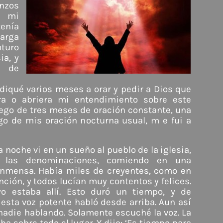
nzos
, mi
enía
rga
uturo
ia, y
o de
diqué varios meses a orar y pedir a Dios que
a o abriera mi entendimiento sobre este
ego de tres meses de oración constante, una
go de mis oración nocturna usual, m e fui a
a noche vi en un sueño al pueblo de la iglesia,
 las denominaciones, comiendo en una
 inmensa. Había miles de creyentes, como en
ción, y todos lucían muy contentos y felices.
o estaba allí. Esto duró un tiempo, y de
sta voz potente habló desde arriba. Aun así
 nadie hablando. Solamente escuché la voz. La