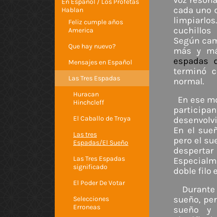
voz resona
En Español / Los Profetas
cada uno d
Hablan
limpiarlo
Feliz cumple años
cuchillos
America
Según cami
Que hay nuevo?
más y má
espadas d
Mensajes en Español
terminó 
Las Tres Espadas
normal.
Huracan
En ese m
Hinchcleff
participan
El Caballo de Troya
desenvolvi
En el sue
Las tres
pero el su
Espadas/El Sueño
desperta
Las Tres Espadas
Especialm
significado
doble filo
El Poder De Votar
Durante
sueño, per
Selecciones
Erroneas
sueño y 