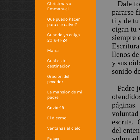
Dale for
Christmas o
Emmanuel
pararse f
Que puedo hacer
ti y de t
para ser salvo?
oigan tu 
Cuando yo caiga
siempre 
2016-11-24
Escritura
Maria
llenos de
Cual es tu
y sus oíd
destinacion
sonido de
Oracion del
pecador
Padre ju
La mansion de mi
ofendidos
padre
páginas. 
Covid-19
voluntad 
El diezmo
escrita. 
Ventanas al cielo
del enten
voluntad 
Raices