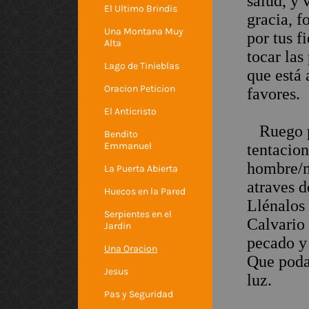
salud, y 
El Ultimo Brindis
gracia, f
Una Montana Muy
por tus 
Alta
tocar las
Lago de Tinieblas
que está 
Oracion Peticion
favores.
El Anticristo
Ruego po
Bendito
Emmanuel
tentacion
hombre/m
La Puerta Abierta
atraves d
Huecos en la Pared
Llénalos
Serpientes en el
Calvario 
Jardin
pecado y 
Una Oracion
Que podam
Jesus
luz.
Pas y Seguridad