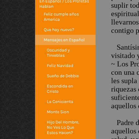
En Español / Los Profetas
suplir to
Hablan
espiritua
Feliz cumple años
America
llevarnos
contigo 
Que hay nuevo?
Mensajes en Español
Santísim
Oscuridad y
visitado
Tinieblas
~ Los Pro
Feliz Navidad
con una 
Sueño de Debbie
les supla
Escondida en
riquezas
Cristo
suficient
La Cenicienta
aquellos 
Monte Sion
Padre de
Hijo Del Hombre,
No Ves Lo Que
aquellos 
Estos Hacen?