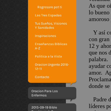
As que oi
Regresare pot ti
lo bueno 
Las Tres Espadas
amoroso
Tus Sueños, Visiones
Y Sanidades
Y así co
Inspiraciones
con gran 
Enseñanzas Biblicas
12 y ahor
A-Z
que nos d
Politica a la Vista
palabra.
Oracion Urgente 2016-
ayudar co
12-11
amor. Ap
Contacto
Proclamar
donde se 
Oracion Para Los
Enfermos
Padre de
líderes p
2015-09-19 Bible