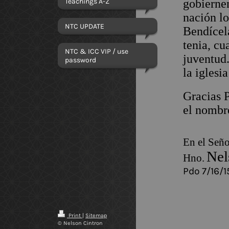
Teachings A-Z
gobierne
nación l
NTC UPDATE
Bendícel
tenia, cu
NTC & ICC VIP / use
juventud.
password
la iglesi
Gracias P
el nombr
En el Seño
Nel
Hno.
Pdo
7/16/
Print
|
Sitemap
© Nelson Cintron